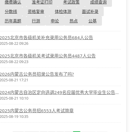
资格复审
缴费确认
准考证打印
考试政策
成绩查询
国企/银行考试
面试补录
分数线
资格复审
体检体测
面试补录
历年真题
历年真题
行测
申论
热点
公基
公务员课程
2025北京市各级机关补充录用公务员684人公告
2025-08-22 09:26
2025北京市各级机关考试录用公务员4487人公告
2025-08-22 09:23
2026内蒙古公务员招录公告发布了吗?
2025-08-21 17:21
2024内蒙古自治区定向选调249名应届优秀大学毕业生公告汇总
2025-08-21 10:10
2025内蒙古公务员招6553人考试简章
2025-08-19 10:35