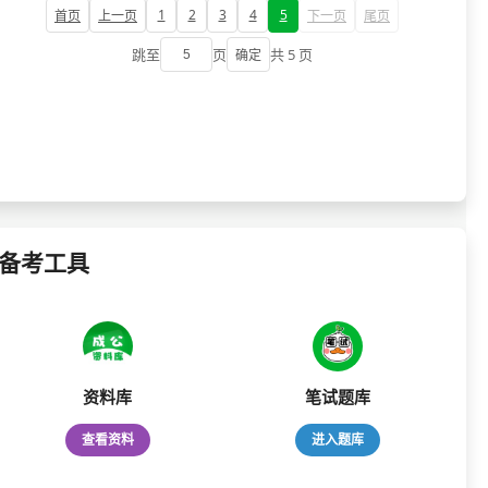
1
2
3
4
5
首页
上一页
下一页
尾页
跳至
页
共 5 页
确定
备考工具
资料库
笔试题库
查看资料
进入题库