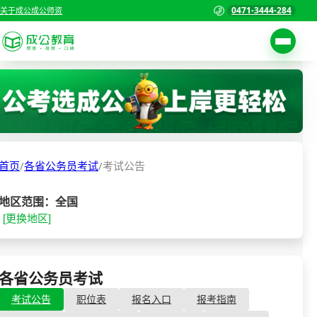
0471-3444-284
关于成公
成公师资
考试公告
首页
职位表
国家公务员考试
报名入口
首页
/
各省公务员考试
/
考试公告
各省公务员考试
报考指南
缴费确认
事业单位招聘考试
地区范围：全国
[更换地区]
准考证打印
三支一扶考试
考试政策
警察/辅警考试
成绩查询
各省公务员考试
- 考试公告
分数线
教师资格/教师编制
考试公告
职位表
报名入口
报考指南