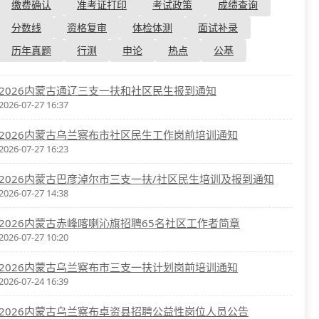
资格复审
缴费确认
准考证打印
考试政策
成绩查询
国企/银行考试
面试补录
分数线
资格复审
体检体测
面试补录
历年真题
历年真题
行测
申论
热点
公基
公务员课程
2026内蒙古通辽三支一扶和社区民生报到通知
2026-07-27 16:37
2026内蒙古乌兰察布市社区民生工作岗前培训通知
2026-07-27 16:23
2026内蒙古巴彦淖尔市三支一扶/社区民生培训及报到通知
2026-07-27 14:38
2026内蒙古赤峰喀喇沁旗招聘65名社区工作者简章
2026-07-27 10:20
2026内蒙古乌兰察布市三支一扶计划岗前培训通知
2026-07-24 16:39
2026内蒙古乌兰察布卓资县招聘公益性岗位人员公告