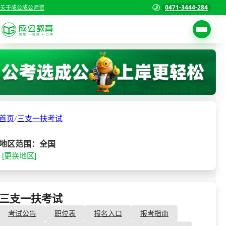
0471-3444-284
关于成公
成公师资
考试公告
首页
职位表
国家公务员考试
报名入口
首页
/
三支一扶考试
各省公务员考试
报考指南
缴费确认
事业单位招聘考试
地区范围：全国
[更换地区]
准考证打印
三支一扶考试
考试政策
警察/辅警考试
成绩查询
三支一扶考试
分数线
教师资格/教师编制
考试公告
职位表
报名入口
报考指南