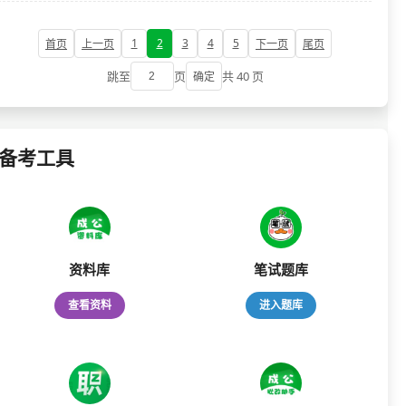
1
2
3
4
5
首页
上一页
下一页
尾页
跳至
页
共 40 页
确定
备考工具
资料库
笔试题库
查看资料
进入题库